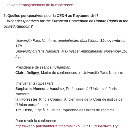
Lien vers l'enregistrement de la conférence
5. Quelles perspectives pour la CEDH au Royaume-Uni?
What perspectives for the European Convention on Human Rights in the
United Kingdom?
Université Paris Nanterre, amphithéâtre Max Weber;
19 novembre à
17h
University of Paris Nanterre, Max Weber Amphitheater; November 19,
5 pm
Présidence de séance /
Chairman:
Claire Deligny
, Maître de conférences à l’Université Paris Nanterre
Intervenants /
Speakers
:
Stéphanie Hennette-Vauchez
, Professeure à l’Université Paris
Nanterre
Ian Forrester
, King’s Council, Ancien juge de la Cour de justice de
l’Union européenne
Tim Eicke
, Juge à la Cour européenne des droits de l'homme
Pour revoir la conférence:
https://webtv.parisnanterre.fr/permalink/v126b153d86e9twml1ry/