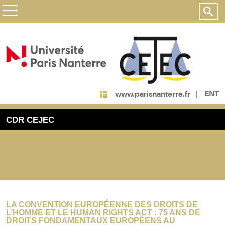
ENT
www.parisnanterre.fr
CDR CEJEC
LA CONVENTION EUROPÉENNE DES DROITS DE
L’HOMME ET LE HUMAN RIGHTS ACT : 75 ANS DE
DROITS FONDAMENTAUX EUROPÉENS AU