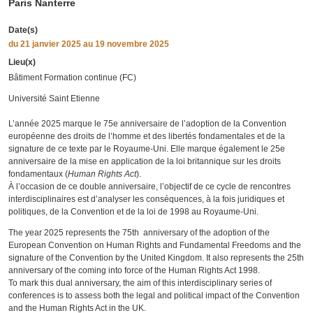
Paris Nanterre
Date(s)
du
21 janvier 2025
au 19 novembre 2025
Lieu(x)
Bâtiment Formation continue (FC)
Université Saint Etienne
L’année 2025 marque le 75e anniversaire de l’adoption de la Convention
européenne des droits de l’homme et des libertés fondamentales et de la
signature de ce texte par le Royaume-Uni. Elle marque également le 25e
anniversaire de la mise en application de la loi britannique sur les droits
fondamentaux (
Human Rights Act
).
À l’occasion de ce double anniversaire, l’objectif de ce cycle de rencontres
interdisciplinaires est d’analyser les conséquences, à la fois juridiques et
politiques, de la Convention et de la loi de 1998 au Royaume-Uni.
The year 2025 represents the 75th anniversary of the adoption of the
European Convention on Human Rights and Fundamental Freedoms and the
signature of the Convention by the United Kingdom. It also represents the 25th
anniversary of the coming into force of the Human Rights Act 1998.
To mark this dual anniversary, the aim of this interdisciplinary series of
conferences is to assess both the legal and political impact of the Convention
and the Human Rights Act in the UK.